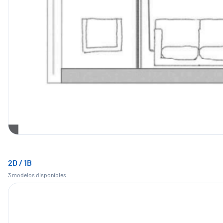
2D / 1B
3
modelo
s
disponible
s