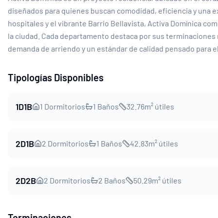
diseñados para quienes buscan comodidad, eficiencia y una ex
hospitales y el vibrante Barrio Bellavista, Activa Domínica co
la ciudad. Cada departamento destaca por sus terminaciones mo
demanda de arriendo y un estándar de calidad pensado para el 
Tipologías Disponibles
1D1B
1
Dormitorios
1
Baños
32.76
m² útiles
2D1B
2
Dormitorios
1
Baños
42.83
m² útiles
2D2B
2
Dormitorios
2
Baños
50.29
m² útiles
Terminaciones