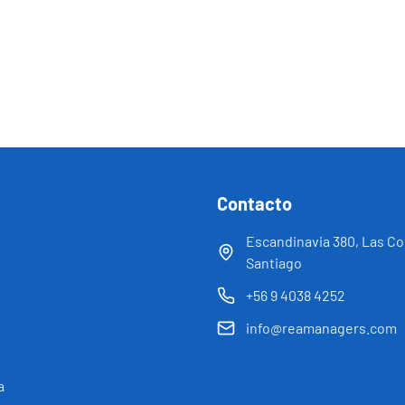
Contacto
Escandinavia 380, Las C
Santiago
+56 9 4038 4252
info@reamanagers.com
a