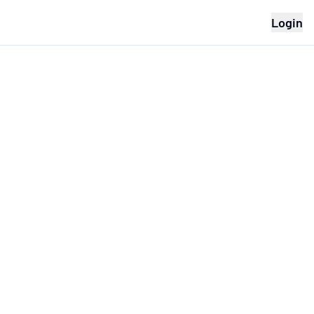
Login
Florencia
🏠
En línea