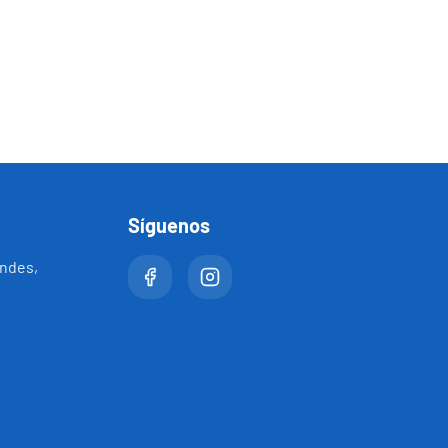
Hola, soy Florencia de REA 👋 Podemos
encontrar una excelente oportunidad para tu
inversión. Para asesorarte mejor, necesito
algunos datos rápidos. ¿Buscas invertir o
vivir?
Síguenos
ondes,