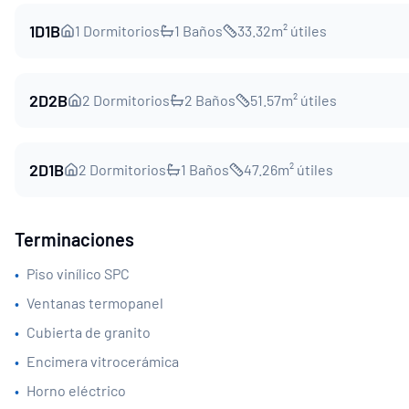
1D1B
1
Dormitorios
1
Baños
33.32
m² útiles
2D2B
2
Dormitorios
2
Baños
51.57
m² útiles
2D1B
2
Dormitorios
1
Baños
47.26
m² útiles
Terminaciones
•
Piso vinílico SPC
•
Ventanas termopanel
•
Cubierta de granito
•
Encimera vitrocerámica
•
Horno eléctrico