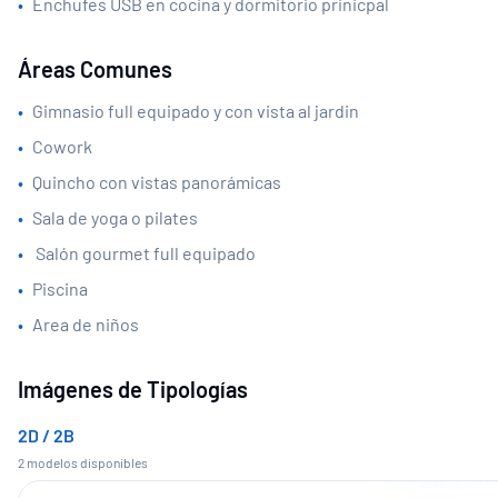
•
Enchufes USB en cocina y dormitorio prinicpal
Áreas Comunes
•
Gimnasio full equipado y con vista al jardin
•
Cowork
•
Quincho con vistas panorámicas
•
Sala de yoga o pilates
•
​ Salón gourmet full equipado​
•
Piscina
•
Area de niños
Imágenes de Tipologías
2D / 2B
2
modelo
s
disponible
s