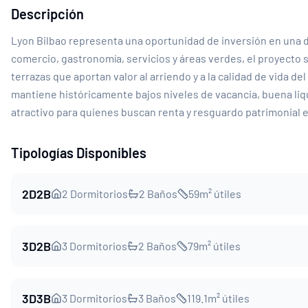
Descripción
Lyon Bilbao representa una oportunidad de inversión en una d
comercio, gastronomía, servicios y áreas verdes, el proyecto
terrazas que aportan valor al arriendo y a la calidad de vida de
mantiene históricamente bajos niveles de vacancia, buena liqu
atractivo para quienes buscan renta y resguardo patrimonial en
Tipologías Disponibles
2D2B
2
Dormitorios
2
Baños
59
m² útiles
3D2B
3
Dormitorios
2
Baños
79
m² útiles
3D3B
3
Dormitorios
3
Baños
119.1
m² útiles