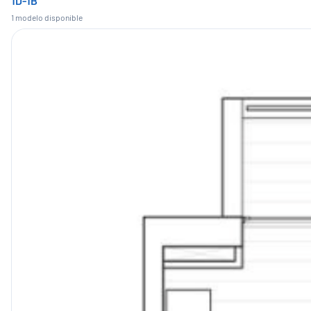
1D-1B
1
modelo
disponible