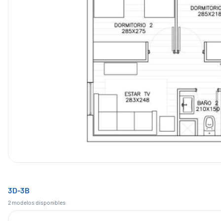
3D-3B
2
modelo
s
disponible
s