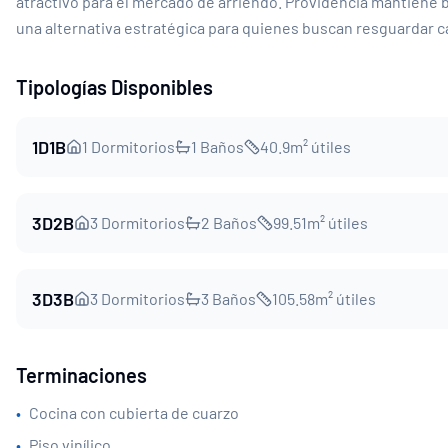
atractivo para el mercado de arriendo. Providencia mantiene ba
una alternativa estratégica para quienes buscan resguardar c
Tipologías Disponibles
1D1B
1
Dormitorios
1
Baños
40.9
m² útiles
3D2B
3
Dormitorios
2
Baños
99.51
m² útiles
3D3B
3
Dormitorios
3
Baños
105.58
m² útiles
Terminaciones
•
Cocina con cubierta de cuarzo
•
Piso vinílico