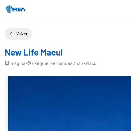
Volver
New Life Macul
Imagina
•
Exequiel Fernandez 3526
•
Macul