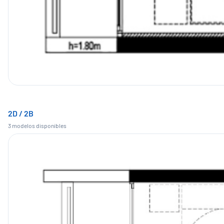
2D / 2B
3
modelo
s
disponible
s