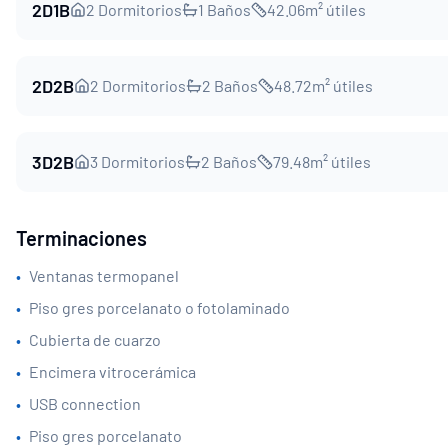
2D1B
2
Dormitorios
1
Baños
42.06
m² útiles
2D2B
2
Dormitorios
2
Baños
48.72
m² útiles
3D2B
3
Dormitorios
2
Baños
79.48
m² útiles
Terminaciones
•
Ventanas termopanel
•
Piso gres porcelanato o fotolaminado
•
Cubierta de cuarzo
•
Encimera vitrocerámica
•
USB connection
•
Piso gres porcelanato