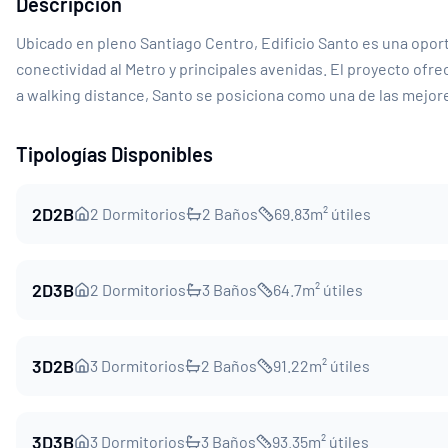
Descripción
Ubicado en pleno Santiago Centro, Edificio Santo es una oport
conectividad al Metro y principales avenidas. El proyecto of
a walking distance, Santo se posiciona como una de las mejores
Tipologías Disponibles
2D2B
2
Dormitorios
2
Baños
69.83
m² útiles
2D3B
2
Dormitorios
3
Baños
64.7
m² útiles
3D2B
3
Dormitorios
2
Baños
91.22
m² útiles
3D3B
3
Dormitorios
3
Baños
93.35
m² útiles