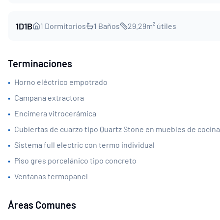
1D1B
1
Dormitorios
1
Baños
29.29
m² útiles
Terminaciones
•
Horno eléctrico empotrado
•
Campana extractora
•
Encimera vitrocerámica
•
Cubiertas de cuarzo tipo Quartz Stone en muebles de cocina
•
Sistema full electric con termo individual
•
Piso gres porcelánico tipo concreto
•
Ventanas termopanel
Áreas Comunes