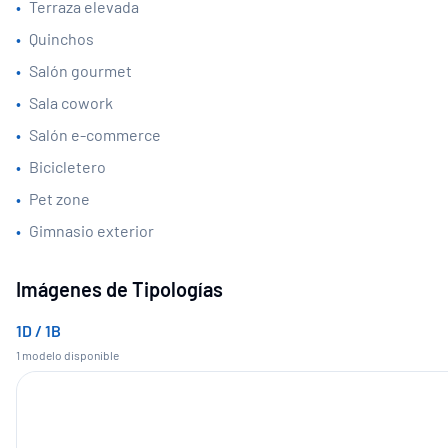
•
Terraza elevada
•
Quinchos
•
Salón gourmet
•
Sala cowork
•
Salón e-commerce
•
Bicicletero
•
Pet zone
•
Gimnasio exterior
Imágenes de Tipologías
1D / 1B
1
modelo
disponible